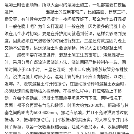
混凝土时会更顺畅，所以大面积的混凝土施工，一般都需要在夜里
进行， 混凝土的应用非常广，比如路面、建筑工程、
桥梁等，有时候会发现混凝土一夜间都弄好了，那么为什么打混凝
土一般在晚上呢？为什么打混凝土一般在晚上因为很多的混凝土必
须在几个小时初凝，要是在养护期间就遇到低温，这样会影响到强
度，因此必须在气温较低的时候进行施工。三星还有就是因为晚上
交通不受管制，运送混凝土时会更顺畅，所以大面积的混凝土施
工，一般都需要在夜里进行，混凝土施工注意事项1、浇筑混凝土
时，采用分层自然流连续浇筑方法，浇筑间隔严格控制在一端，间
隙时间小于2.5小时。三星在混凝土排出口应使用橡胶软管分布排放
点。浇注混凝土时应小心，混凝土管的出口不应面向模板，以防止
发霉。2、浇筑混凝土时开始振动，在振动振动棒和混凝土表面时，
必须快速而缓慢地插入振动棒。在振动过程中，杆应略微上下移
动。在每个振动点，混凝土表面应平坦且不再下沉。两种情况下，
表面上都不会再留有气泡和砂浆，时间大约为20-30秒。振动棒与柱
塞之间的距离为500-600mm，振动应紧凑，并且不允许泄漏或过度
振动。3、振动棒振动后，用平板振动将其压实，将大棒刮平并用木
抹子摩擦，以第一次收集粗糙表面，注意不要加水。4、收集到粗糙