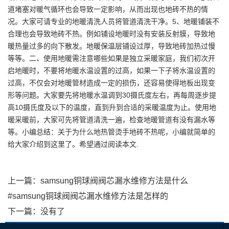
道堵塞对暖气循环也会导致一定影响，从而出现也地砖不热的情
况。大家可请专业的地暖清洗人员将管道清洗干净。5、地暖铺装不
合理也会导致地砖不热。例如铺设地暖时没有安装反射膜，导致地
暖热量过多的向下散发。地暖保温层铺设过厚，导致地砖加热过慢
等等。二、使用地暖需注意哪些如果是独立采暖家庭，我们初次开
启地暖时，不要将地暖水温设置的过高，如果一下子将水温设置的
过高，不仅会对地暖管材造成一定的损伤，还容易使得地板出现变
形等问题。大家要先将地暖水温调到30摄氏度左右，再每周逐步提
高10摄氏度及以下的温度，直到升到合适的采暖温度为止。使用地
暖采暖前，大家可先将管道清洗一遍，检查地暖管道有没有漏水等
等。小编总结：关于为什么地热管烫手地砖不热呢，小编就简单的
给大家介绍到这里了。希望通过阅读本文.
上一篇：
samsung铜球阀阀芯漏水维修方法是什么
#samsung铜球阀阀芯漏水维修方法是怎样的
下一篇：没有了