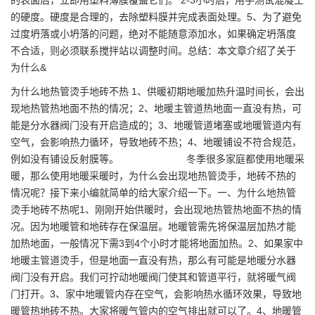
的表面后，立即用塑料薄膜覆盖它们。 2-3小时后，用手测试混凝土
的硬度。硬度是合理的，去除塑料膜并完成表面处理。5、为了避免
过度坍落或小坍落的问题，绝对不能随意添加水，如果确定坍落度
不合适，则必须联系搅拌站以调整时间。总结：本文章介绍了关于
为什么&
为什么地热管烫手地砖不热 1、供暖初期地暖加热升温时间长，会出
现地热管热地面不热的情况；2、地暖主管道热地面一直没有热，可
能是分水器阀门没有开启造成的；3、地暖管道堵塞或地暖管道内有
空气，会影响热力循环，导致地砖不热；4、地暖铺设不符合规范，
例如没有铺设反射膜等。 冬季很多家庭都使用地暖采
暖，那么使用地暖采暖时，为什么会出现地热管烫手，地砖不热的
情况呢？接下来小编就简单的给大家介绍一下。一、为什么地热管
烫手地砖不热呢1、刚刚开始供暖时，会出现地热管热地面不热的情
况。因为地暖管和地砖存在保温层。地暖管需先将保温层加热才能
加热地面，一般情况下需3到4个小时才能将地面加热。2、如果家中
地暖主管道烫手，但是地面一直没有热，那么有可能是地暖分水器
阀门没有开启。我们可拧动地暖阀门使其和管道平行，就将暖气阀
门打开。3、家中地暖管内存在空气，会影响热水循环效果，导致地
暖管热地砖不热。大家将暖气管内的空气排出就可以了。4、地暖管